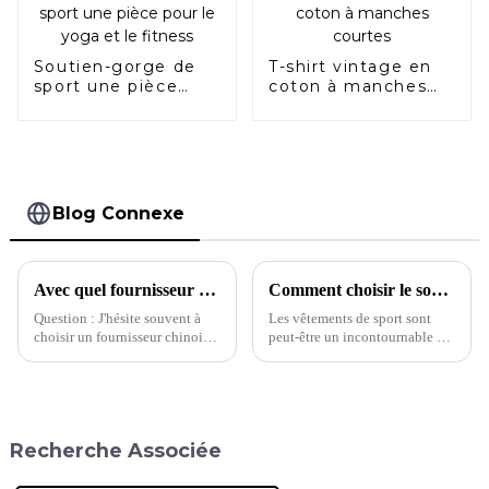
Soutien-gorge de
T-shirt vintage en
sport une pièce
coton à manches
pour le yoga et le
courtes
fitness
Blog Connexe
Avec quel fournisseur devrais-je choisir de travailler ?
Comment choisir le soutien-gorge de sport qui vous convient
Question : J'hésite souvent à
Les vêtements de sport sont
choisir un fournisseur chinois.
peut-être un incontournable du
Pour la même demande, cette
quotidien pour la plupart
usine proposait un devis de 5 $
d'entre nous, mais des pièces
et l'autre 8 $. Quelle usine
comme les soutiens-gorge de
devrait…
sport posent toujours les
mêmes problèmes de taille que
Recherche Associée
n'importe quel autre vêtement
préféré. En effet, si 40 % des
femmes ont tendance à porter