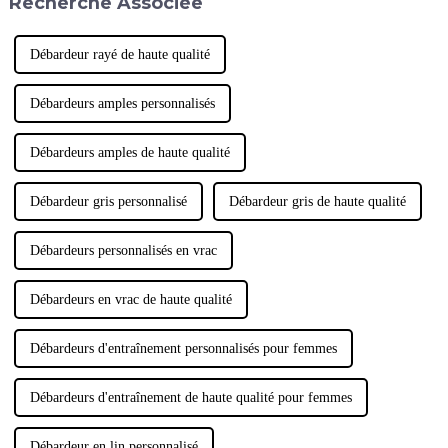
Recherche Associée
n'importe quel autre vêtement
préféré. En effet, si 40 % des
femmes ont tendance à porter
des soutiens-gorge de sport,…
Débardeur rayé de haute qualité
Débardeurs amples personnalisés
Débardeurs amples de haute qualité
Débardeur gris personnalisé
Débardeur gris de haute qualité
Débardeurs personnalisés en vrac
Débardeurs en vrac de haute qualité
Débardeurs d'entraînement personnalisés pour femmes
Débardeurs d'entraînement de haute qualité pour femmes
Débardeur en lin personnalisé