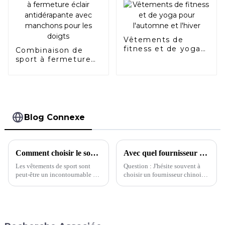
Vêtements de
fitness et de yoga
Combinaison de
pour l'automne et
sport à fermeture
l'hiver
éclair antidérapante
avec manchons
pour les doigts
Blog Connexe
Comment choisir le soutien-gorge de sport qui vous convient
Avec quel fournisseur devrais-je choisir de travailler ?
Les vêtements de sport sont
Question : J'hésite souvent à
peut-être un incontournable du
choisir un fournisseur chinois.
quotidien pour la plupart
Pour la même demande, cette
d'entre nous, mais des pièces
usine proposait un devis de 5 $
comme les soutiens-gorge de
et l'autre 8 $. Quelle usine
sport posent toujours les
devrait…
mêmes problèmes de taille que