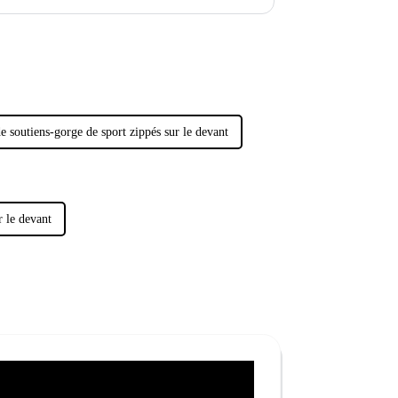
tous…
e soutiens-gorge de sport zippés sur le devant
r le devant