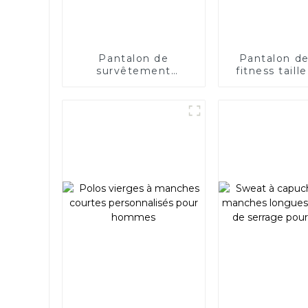
Pantalon de
Pantalon d
survêtement
fitness taill
streetwear en coton
peint