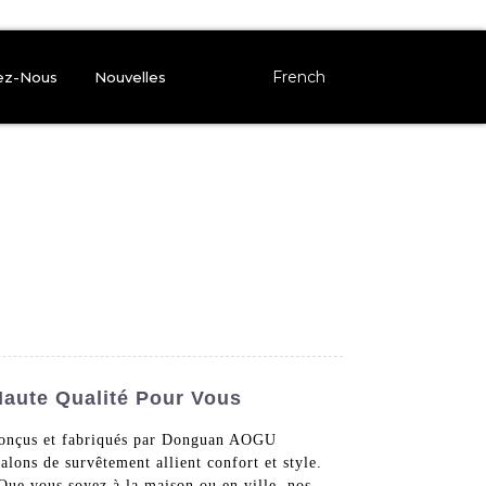
French
ez-Nous
Nouvelles
Haute Qualité Pour Vous
, conçus et fabriqués par Donguan AOGU
alons de survêtement allient confort et style.
Que vous soyez à la maison ou en ville, nos