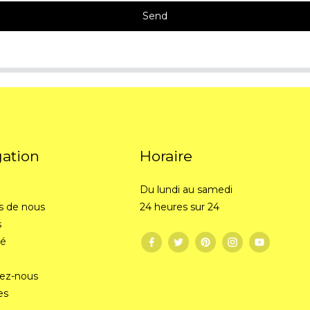
Send
gation
Horaire
Du lundi au samedi
s de nous
24 heures sur 24
s
té
ez-nous
es