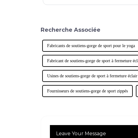
problèmes de taille que n'importe quel autre vêtement 
ont tendance à porter des soutiens-gorge de sport,…
Recherche Associée
Fabricants de soutiens-gorge de sport pour le yoga
Fabricant de soutiens-gorge de sport à fermeture écl
Usines de soutiens-gorge de sport à fermeture éclair
Fournisseurs de soutiens-gorge de sport zippés
Leave Your Message