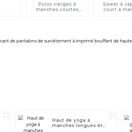
Polos vierges à
Sweat à ca
manches courtes
court à ma
personnalisés pour
longues et 
hommes
de serrage
femm
Haut de yoga à
manches longues et
col en V à blocs de