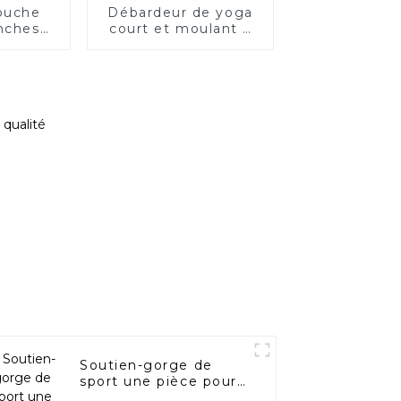
puche
Débardeur de yoga
nches
court et moulant à
cordon
col carré
 pour
e
Soutien-gorge de
sport une pièce pour
le yoga et le fitness