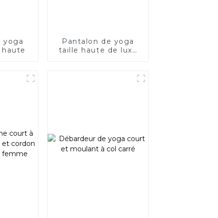
e yoga
Pantalon de yoga
e haute
taille haute de luxe
au toucher nu