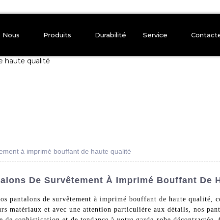
e Nous
Produits
Durabilité
Service
Contact
ement à imprimé bouffant de haute qualité
talons De Survêtement À Imprimé Bouffant De 
 nos pantalons de survêtement à imprimé bouffant de haute qualité
s matériaux et avec une attention particulière aux détails, nos pant
 de sophistication et de tendance à votre garde-robe décontractée. 