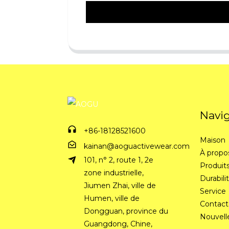
Navi
+86-18128521600
Maison
kainan@aoguactivewear.com
À propo
101, n° 2, route 1, 2e
Produit
zone industrielle,
Durabili
Jiumen Zhai, ville de
Service
Humen, ville de
Contact
Dongguan, province du
Nouvell
Guangdong, Chine,