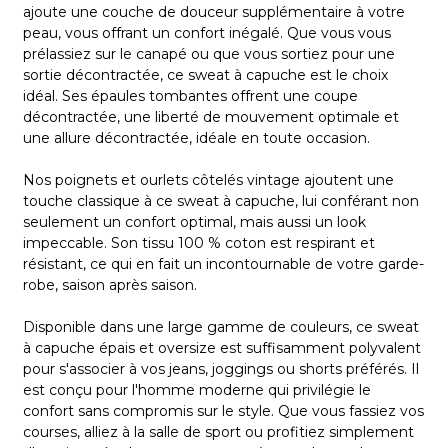
ajoute une couche de douceur supplémentaire à votre
peau, vous offrant un confort inégalé. Que vous vous
prélassiez sur le canapé ou que vous sortiez pour une
sortie décontractée, ce sweat à capuche est le choix
idéal. Ses épaules tombantes offrent une coupe
décontractée, une liberté de mouvement optimale et
CROISSANCE
une allure décontractée, idéale en toute occasion.
SERVICE À
Nos poignets et ourlets côtelés vintage ajoutent une
GUICHET
touche classique à ce sweat à capuche, lui conférant non
seulement un confort optimal, mais aussi un look
UNIQUE
impeccable. Son tissu 100 % coton est respirant et
résistant, ce qui en fait un incontournable de votre garde-
robe, saison après saison.
Disponible dans une large gamme de couleurs, ce sweat
à capuche épais et oversize est suffisamment polyvalent
ou
pour s'associer à vos jeans, joggings ou shorts préférés. Il
est conçu pour l'homme moderne qui privilégie le
confort sans compromis sur le style. Que vous fassiez vos
courses, alliez à la salle de sport ou profitiez simplement