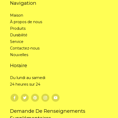
Navigation
Tissu tricoté
Tissu tricot
Maison
À propos de nous
Tissu tie-dye
Polaire Terry
Produits
Durabilité
Service
Contactez-nous
Nouvelles
Horaire
Du lundi au samedi
24 heures sur 24
03 Couleur
Personnalisée
Demande De Renseignements
Choisissez la couleur ou la méthode