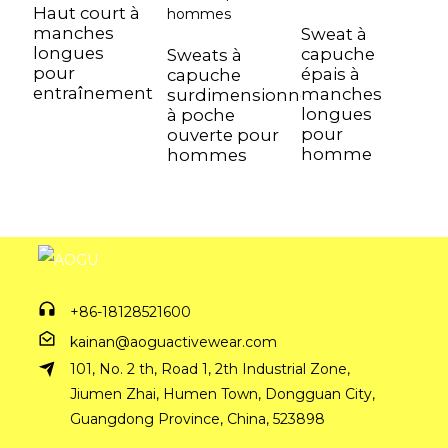
de nouveaux tissus pour répondre à
Haut court à
différentes exigences
manches
Sweat à
H
longues
capuche
d
Sweats à
pour
épais à
à
capuche
entraînement
manches
f
surdimensionnés
Lycra
Antibactérien
longues
é
à poche
pour
é
ouverte pour
homme
t
hommes
Anti-ultraviolet
Tissu en maille
Tissu de
Tissu tricot
vêtements de
+86-18128521600
sport
kainan@aoguactivewear.com
101, No. 2 th, Road 1, 2th Industrial Zone,
Tissu brossé
Tissu côtelé
Jiumen Zhai, Humen Town, Dongguan City,
Guangdong Province, China, 523898