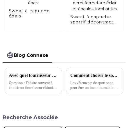
Sweat à capuche
épais
Sweat à capuche
sportif décontracté
à demi-fermeture
éclair et épaules
tombantes
Blog Connexe
Avec quel fournisseur devrais-je choisir de travailler ?
Comment choisir le soutien-gorge de sport qui vous convient
Question : J'hésite souvent à
Les vêtements de sport sont
choisir un fournisseur chinois.
peut-être un incontournable du
Pour la même demande, cette
quotidien pour la plupart
usine proposait un devis de 5 $
d'entre nous, mais des pièces
et l'autre 8 $. Quelle usine
comme les soutiens-gorge de
devrait…
sport posent toujours les
mêmes problèmes de taille que
Recherche Associée
n'importe quel autre vêtement
préféré. En effet, si 40 % des
femmes ont tendance à porter