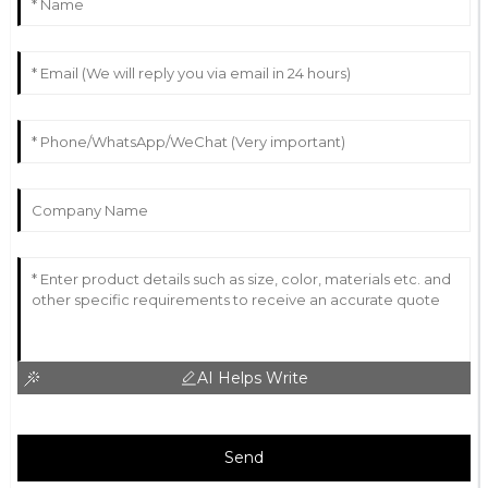
AI Helps Write
Send