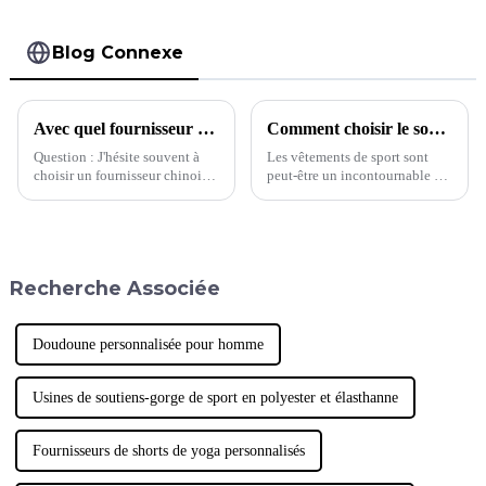
Blog Connexe
Avec quel fournisseur devrais-je choisir de travailler ?
Comment choisir le soutien-gorge de sport qui vous convient
Question : J'hésite souvent à
Les vêtements de sport sont
choisir un fournisseur chinois.
peut-être un incontournable du
Pour la même demande, cette
quotidien pour la plupart
usine proposait un devis de 5 $
d'entre nous, mais des pièces
et l'autre 8 $. Quelle usine
comme les soutiens-gorge de
devrait…
sport posent toujours les
mêmes problèmes de taille que
Recherche Associée
n'importe quel autre vêtement
préféré. En effet, si 40 % des
femmes ont tendance à porter
des soutiens-gorge de sport,…
Doudoune personnalisée pour homme
Usines de soutiens-gorge de sport en polyester et élasthanne
Fournisseurs de shorts de yoga personnalisés