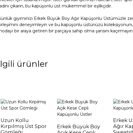
adını çıkarın, bu kapüşonlu üst mükemmel bir eşlikçidir.
ünlük giyiminizi Erkek Büyük Boy Ağır Kapüşonlu Üstümüzle zengin
01
irleşimini deneyimleyin ve bu kapüşonlu üstünüzü koleksiyonunuz
odayı bir araya getiren bir parçaya sahip olma şansını kaçırmayın
veya
Tasarım
Hizmeti
İlgili ürünler
02 Özel Ku
Uzun Kollu
Erkek U
Kırpılmış Üst Spor
Ağır Ka
Erkek Büyük Boy
farklı gereksinimleri karşılamak için yeni kumaşlar geliş
Gömleği
Sweatsh
Açık Kese Cepli