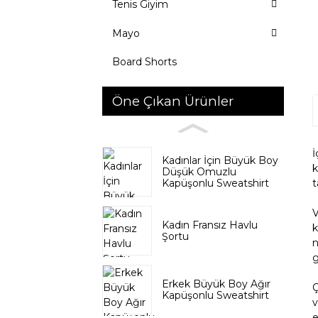
Tenis Giyim
Mayo
Board Shorts
Öne Çıkan Ürünler
İ
Kadınlar İçin Büyük Boy
k
Düşük Omuzlu
Kapüşonlu Sweatshirt
t
V
Kadın Fransız Havlu
k
Şortu
n
g
Erkek Büyük Boy Ağır
Ç
Kapüşonlu Sweatshirt
v
e