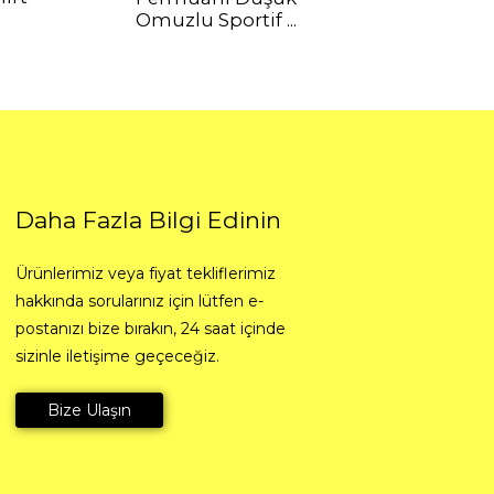
Omuzlu Sportif ...
Korsesi...
traviyole
Örgü Kumaş
alanmış
Kaburga Kumaş
umaş
Daha Fazla Bilgi Edinin
Ürünlerimiz veya fiyat tekliflerimiz
k Kumaş
Polar Havlu
hakkında sorularınız için lütfen e-
postanızı bize bırakın, 24 saat içinde
sizinle iletişime geçeceğiz.
Bize Ulaşın