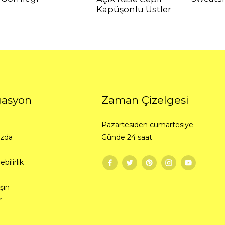
Kapüşonlu Üstler
Likralı
Antibakteriyel
Anti-ul
Spor Giyim
Triko Kumaş
Fırç
Kumaşı
K
gasyon
Zaman Çizelgesi
Pazartesiden cumartesiye
Örme Kumaş
Triko Kumaş
Bati
ızda
Günde 24 saat
bilirlik
şın
r