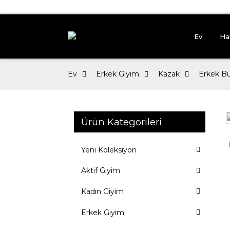
Ev
Ha
Ev
Erkek Giyim
Kazak
Erkek Bü
Ürün Kategorileri
Loading...
Loading...
Yeni Koleksiyon
Aktif Giyim
Kadın Giyim
Erkek Giyim