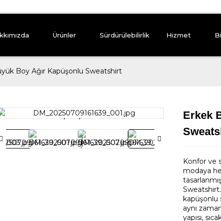
kkımızda
Ürünler
Sürdürülebilirlik
Hizmet
B
yük Boy Ağır Kapüşonlu Sweatshirt
Erkek 
Loading...
Loading...
Sweatsh
Konfor ve s
modaya hem
tasarlanmı
Sweatshirt.
kapüşonlu s
aynı zaman
yapısı, sıc