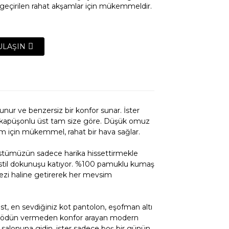
geçirilen rahat akşamlar için mükemmeldir.
ULAŞIN
lunur ve benzersiz bir konfor sunar. İster
bu kapüşonlu üst tam size göre. Düşük omuz
um için mükemmel, rahat bir hava sağlar.
stümüzün sadece harika hissettirmekle
 stil dokunuşu katıyor. %100 pamuklu kumaş
mezi haline getirerek her mevsim
İZMETİ
st, en sevdiğiniz kot pantolon, eşofman altı
dan ödün vermeden konfor arayan modern
por salonuna gidin, ister sadece boş bir günün