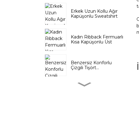
t
Erkek Uzun Kollu Ağır
Kapüşonlu Sweatshirt
G
b
m
Kadın Ribback Fermuarlı
Kısa Kapüşonlu Üst
Benzersiz Konforlu
Çizgili Tişört...
Kadın Sırtı Kesik Kısa
Sweatshirt
Erkek Dikişsiz Uzun
Kollu Tişört