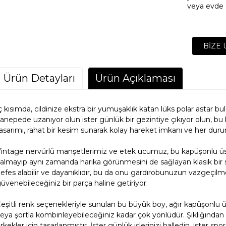
veya evde 
BIZE 
Ürün Detayları
Ürün Açıklaması
ç kısımda, cildinize ekstra bir yumuşaklık katan lüks polar astar bu
anepede uzanıyor olun ister günlük bir gezintiye çıkıyor olun, 
asarımı, rahat bir kesim sunarak kolay hareket imkanı ve her dur
intage nervürlü manşetlerimiz ve etek ucumuz, bu kapüşonlu ü
almayıp aynı zamanda harika görünmesini de sağlayan klasik bir
BÜYÜYEN
efes alabilir ve dayanıklıdır, bu da onu gardırobunuzun vazgeçil
üvenebileceğiniz bir parça haline getiriyor.
TEK DURAK H
eşitli renk seçenekleriyle sunulan bu büyük boy, ağır kapüşonlu ü
eya şortla kombinleyebileceğiniz kadar çok yönlüdür. Şıklığın
rkekler için tasarlanmıştır. İster günlük işlerinizi halledin, ister s