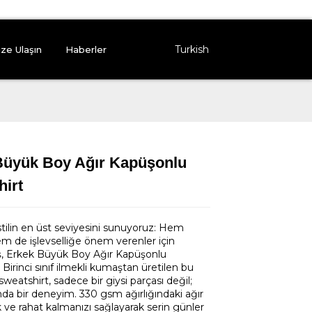
Turkish
ize Ulaşın
Haberler
Büyük Boy Ağır Kapüşonlu
Loading...
Loading...
Loading..
Loading..
irt
tilin en üst seviyesini sunuyoruz: Hem
 de işlevselliğe önem verenler için
ş, Erkek Büyük Boy Ağır Kapüşonlu
 Birinci sınıf ilmekli kumaştan üretilen bu
weatshirt, sadece bir giysi parçası değil;
da bir deneyim. 330 gsm ağırlığındaki ağır
ak ve rahat kalmanızı sağlayarak serin günler