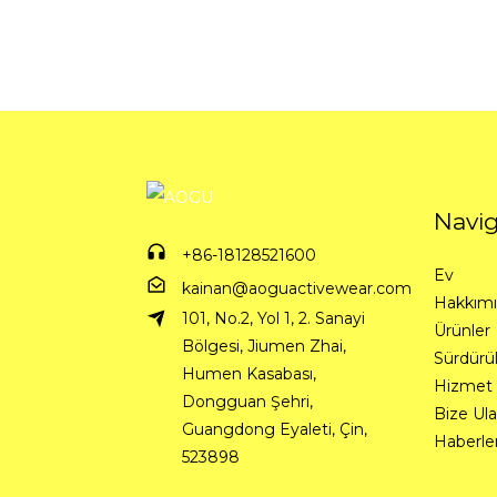
Moda ve İşlevsellik
Kolsuz Üst
Yumuşak Yuvarlak Yaka
Nefes Alabilir Hızlı
Kuruyan...
Navi
+86-18128521600
Ev
kainan@aoguactivewear.com
Hakkım
101, No.2, Yol 1, 2. Sanayi
Ürünler
Bölgesi, Jiumen Zhai,
Sürdürüle
Humen Kasabası,
Hizmet
Dongguan Şehri,
Bize Ula
Guangdong Eyaleti, Çin,
Haberle
523898