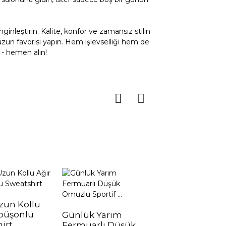
leştirin. Kalite, konfor ve zamansız stilin
un favorisi yapın. Hem işlevselliği hem de
 - hemen alın!
maş
zun Kollu
püşonlu
Günlük Yarım
Yüksek Bel V ​​
tirmek için büyük çaba sarf ediyoruz
irt
Fermuarlı Düşük
Şeklinde Sıkı Ka