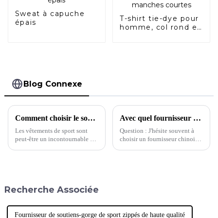
Sweat à capuche
T-shirt tie-dye pour
épais
homme, col rond et
manches courtes
Blog Connexe
Comment choisir le soutien-gorge de sport qui vous convient
Avec quel fournisseur devrais-je choisir de travailler ?
Les vêtements de sport sont
Question : J'hésite souvent à
peut-être un incontournable du
choisir un fournisseur chinois.
quotidien pour la plupart
Pour la même demande, cette
d'entre nous, mais des pièces
usine proposait un devis de 5 $
comme les soutiens-gorge de
et l'autre 8 $. Quelle usine
sport posent toujours les
devrait…
mêmes problèmes de taille que
Recherche Associée
n'importe quel autre vêtement
préféré. En effet, si 40 % des
femmes ont tendance à porter
des soutiens-gorge de sport,…
Fournisseur de soutiens-gorge de sport zippés de haute qualité