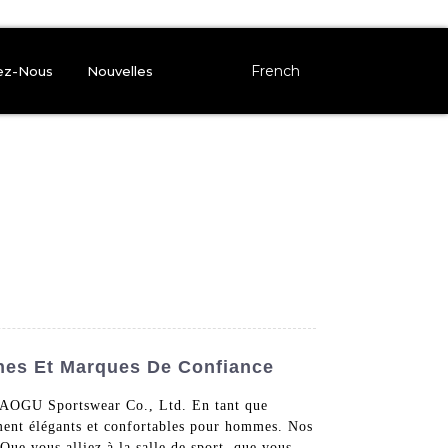
French
ez-Nous
Nouvelles
nes Et Marques De Confiance
n AOGU Sportswear Co., Ltd. En tant que
ment élégants et confortables pour hommes. Nos
Que vous alliez à la salle de sport, que vous