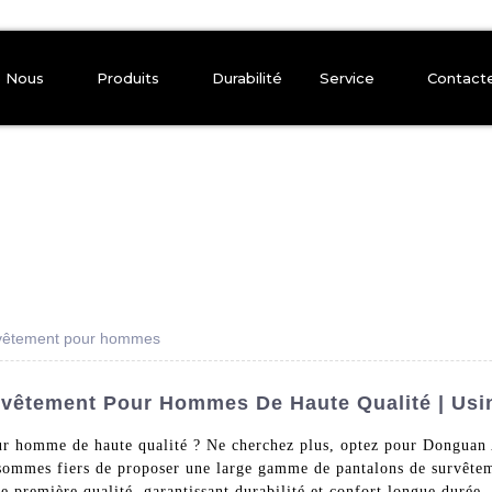
e Nous
Produits
Durabilité
Service
Contact
rvêtement pour hommes
rvêtement Pour Hommes De Haute Qualité | Usi
ur homme de haute qualité ? Ne cherchez plus, optez pour Dongua
 sommes fiers de proposer une large gamme de pantalons de survête
e première qualité, garantissant durabilité et confort longue durée. 