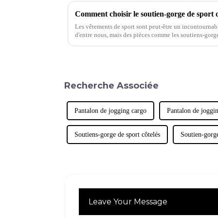
Comment choisir le soutien-gorge de sport 
Les vêtements de sport sont peut-être un incontournab
d'entre nous, mais des pièces comme les soutiens-gorg
problèmes de taille que n'importe quel autre vêtement 
ont tendance à porter des soutiens-gorge de sport,…
Recherche Associée
Pantalon de jogging cargo
Pantalon de joggi
Soutiens-gorge de sport côtelés
Soutien-gorge
Leave Your Message