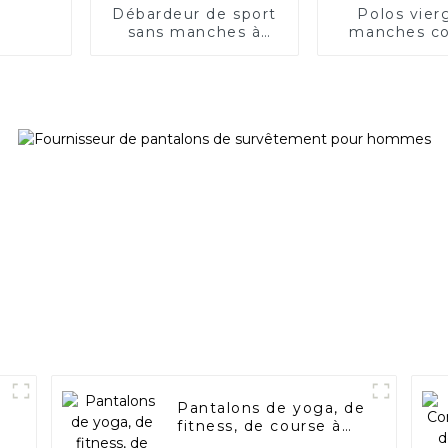
Débardeur de sport
Polos vier
sans manches à
manches co
séchage rapide pour
personnalis
homme
homme
Pantalons de yoga, de
fitness, de course à
pied et de loisirs