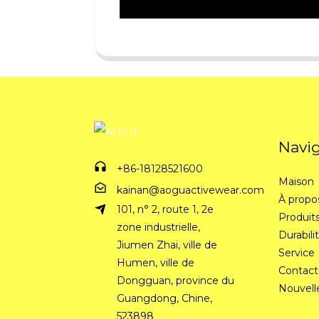
Navi
+86-18128521600
Maison
kainan@aoguactivewear.com
À propo
101, n° 2, route 1, 2e
Produit
zone industrielle,
Durabili
Jiumen Zhai, ville de
Service
Humen, ville de
Contact
Dongguan, province du
Nouvell
Guangdong, Chine,
523898