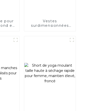
ye pour
Vestes
rond et
surdimensionnées
urtes
grande taille pour
hommes