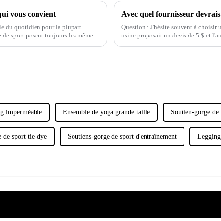
qui vous convient
Avec quel fournisseur devrais-j
le du quotidien pour la plupart
Question : J'hésite souvent à choisir
e de sport posent toujours les mêmes
usine proposait un devis de 5 $ et l'a
préféré. En effet, si 40 % des femmes
ng imperméable
Ensemble de yoga grande taille
Soutien-gorge de 
 de sport tie-dye
Soutiens-gorge de sport d'entraînement
Legging