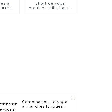
ges à
Short de yoga
urtes
moulant taille haute
és pour
à séchage rapide
s
pour femme,
maintien élevé,
froncé
Combinaison de yoga
à manches longues
FPS à coupe fixe