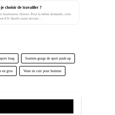
e choisir de travailler ?
 un fournisseur chinois. Pour la même demande, cette
utre 8 $. Quelle usine devrait…
sport long
Soutien-gorge de sport push-up
s en gros
Veste en cuir pour homme