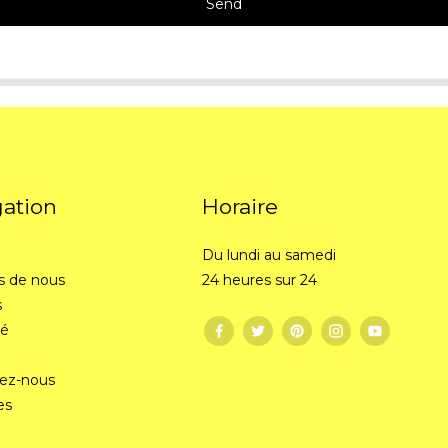
Send
gation
Horaire
Du lundi au samedi
s de nous
24 heures sur 24
s
té
ez-nous
es