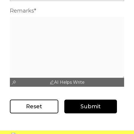
Remarks*
AI Helps Write
Reset
Submit