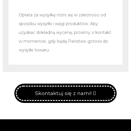
Opłata za wysyłkę różni się w zależności od
sposobu wysyłki i wagi produktów. Aby
uzyskać dokładną wycenę, prosimy o kontakt
w momencie, gdy będą Państwo gotowi do
wysyłki towaru.
Skontaktuj się z nami!