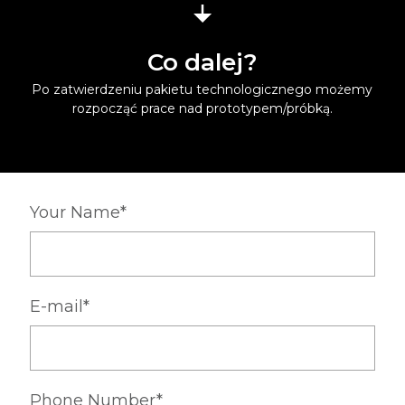
Co dalej?
Po zatwierdzeniu pakietu technologicznego możemy
rozpocząć prace nad prototypem/próbką.
Your Name*
E-mail*
Phone Number*