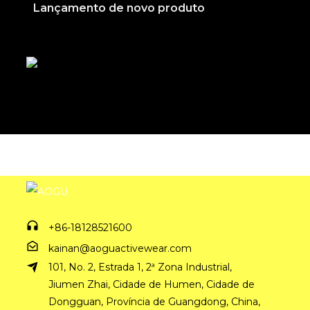
Lançamento de novo produto
+
+86-18128521600
kainan@aoguactivewear.com
101, No. 2, Estrada 1, 2ª Zona Industrial,
Jiumen Zhai, Cidade de Humen, Cidade de
Dongguan, Província de Guangdong, China,