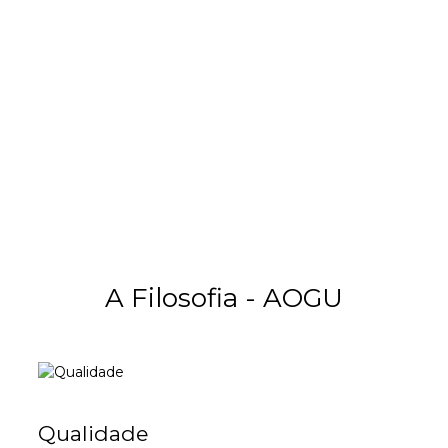
+
+
200
150000
Com Mais De 200
Peças De Roupa De Alta
Funcionários
Qualidade Feitas Por Mê
A Filosofia - AOGU
Qualidade