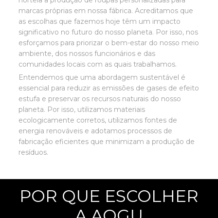
norteia a produção de roupas personalizadas para
marcas próprias em nossa fábrica. Acreditamos que
as escolhas que fazemos hoje têm um impacto
significativo no futuro do nosso planeta. Por isso, nos
esforçamos para priorizar o bem-estar do nosso meio
ambiente, dos nossos funcionários e das
comunidades locais com as quais trabalhamos.
Entendemos que uma abordagem sustentável é
essencial para reduzir as emissões de gases de efeito
estufa e preservar os recursos naturais do nosso
planeta. Por isso, utilizamos materiais
ecologicamente corretos, utilizamos fontes de
energia renováveis ​​e adotamos processos de
fabricação eficientes que minimizam a produção de
resíduos.
POR QUE ESCOLHER
A AOGU