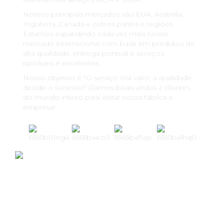
Nossos principais mercados são EUA, Austrália,
Inglaterra, Canadá e outros países e regiões.
Estamos expandindo cada vez mais nosso
mercado internacional com base em produtos de
alta qualidade, entrega pontual e serviços
razoáveis ​​e excelentes.
Nosso objetivo é "O serviço cria valor, a qualidade
decide o sucesso!" Damos boas-vindas a clientes
do mundo inteiro para visitar nossa fábrica e
empresa!
+
+
16
5000
16 Anos De OEM/ODM
Oficina De 5000 M²
Experiência
E Escritório