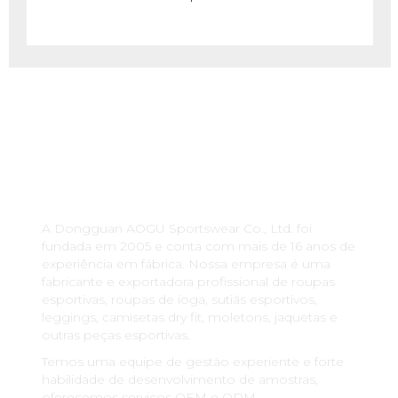
SOBRE NÓS
A Dongguan AOGU Sportswear Co., Ltd. foi
fundada em 2005 e conta com mais de 16 anos de
experiência em fábrica. Nossa empresa é uma
fabricante e exportadora profissional de roupas
esportivas, roupas de ioga, sutiãs esportivos,
leggings, camisetas dry fit, moletons, jaquetas e
outras peças esportivas.
Temos uma equipe de gestão experiente e forte
habilidade de desenvolvimento de amostras,
oferecemos serviços OEM e ODM.