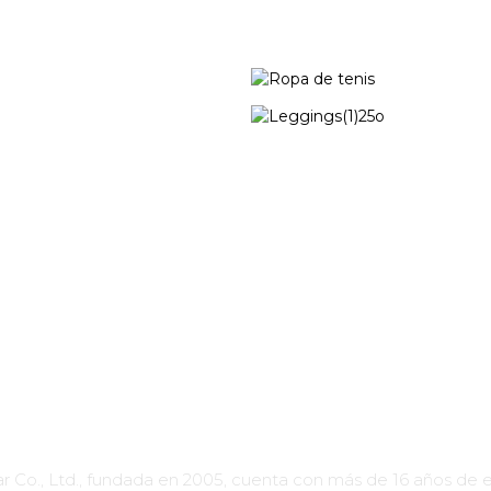
Ropa de tenis
Polainas
Sobre Nosotros
., Ltd., fundada en 2005, cuenta con más de 16 años de ex