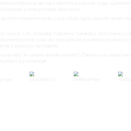
ador profesional de ropa deportiva, ropa de yoga, sujetadore
, chaquetas y otras prendas deportivas.
gestión experimentado y una sólida capacidad de desarroll
s son EE. UU., Australia, Inglaterra, Canadá y otros países y 
 internacional cada vez más gracias a nuestros productos de
ente y a precios razonables.
o crea valor, la calidad decide el éxito!" ¡Damos una cálida bie
ra fábrica y empresa!
+
+
7500
200