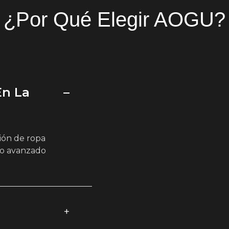
¿Por Qué Elegir AOGU?
En La
ión de ropa
co avanzado
a
+