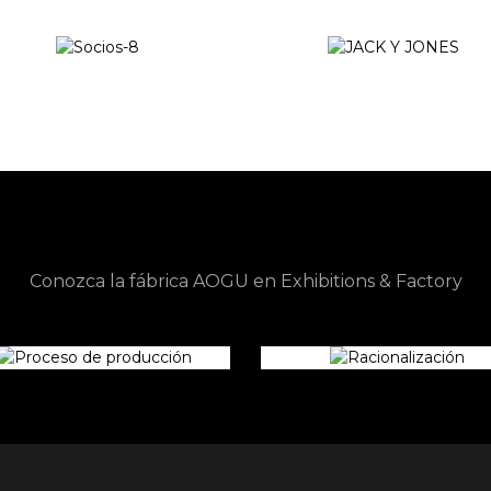
Exposiciones y fábrica
Conozca la fábrica AOGU en Exhibitions & Factory