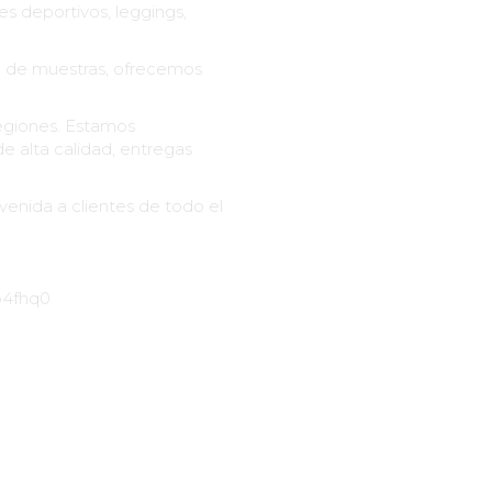
s deportivos, leggings,
o de muestras, ofrecemos
regiones. Estamos
 alta calidad, entregas
nvenida a clientes de todo el
+
500000