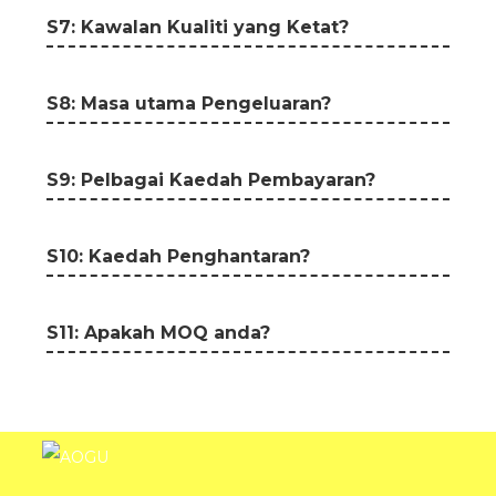
S7: Kawalan Kualiti yang Ketat?
S8: Masa utama Pengeluaran?
S9: Pelbagai Kaedah Pembayaran?
S10: Kaedah Penghantaran?
S11: Apakah MOQ anda?