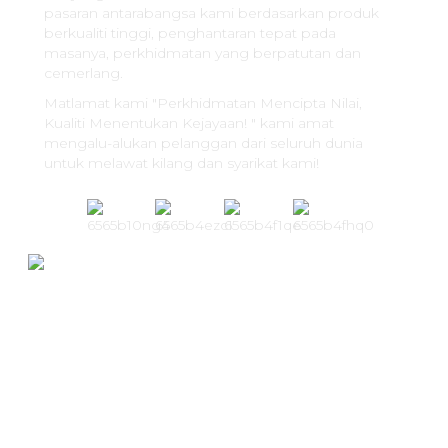
pasaran antarabangsa kami berdasarkan produk
berkualiti tinggi, penghantaran tepat pada
masanya, perkhidmatan yang berpatutan dan
cemerlang.
Matlamat kami "Perkhidmatan Mencipta Nilai,
Kualiti Menentukan Kejayaan! " kami amat
mengalu-alukan pelanggan dari seluruh dunia
untuk melawat kilang dan syarikat kami!
+
+
16
7500
16 Tahun OEM/ODM
Bengkel 7500 M²
Pengalaman
Dan Pejabat