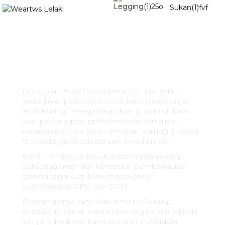
Koleksi Baru
Pakaian Tenis
Pakaian
renang
Pakaian Wanita
Pakaian Lelaki
Tentang Kita
Bra Sukan
Legging
Dongguan AOGU Sportswear Co., Ltd., telah
ditubuhkan pada tahun 2005, kami mempunyai
lebih 16 tahun Pengalaman Kilang. Syarikat kami
ialah pengeksport profesional pakaian sukan,
pakaian yoga, bra sukan, bingkap, kemeja-T kering
fit, hoodie, jaket dan pakaian siri sukan lain.
Kami mempunyai pasukan pengurusan yang
berpengalaman dan kemahiran pembangunan
sampel yang kuat, kami menawarkan
perkhidmatan OEM dan ODM.
Pasaran utama kami ialah Amerika Syarikat,
Australia, England, Kanada dan negara dan wilayah
lain yang berbeza. Kami semakin meluaskan