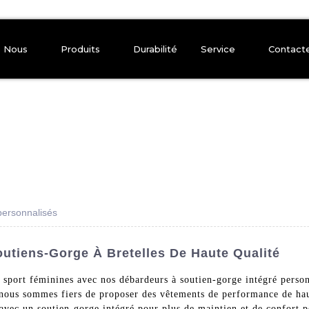
e Nous
Produits
Durabilité
Service
Contact
personnalisés
outiens-Gorge À Bretelles De Haute Qualité
de sport féminines avec nos débardeurs à soutien-gorge intégré per
 nous sommes fiers de proposer des vêtements de performance de haute
avec un soutien-gorge intégré pour plus de maintien et de confort p