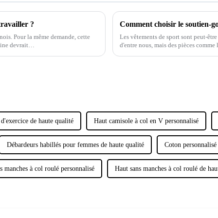
ravailler ?
Comment choisir le soutien-go
hinois. Pour la même demande, cette
Les vêtements de sport sont peut-êtr
usine devrait…
d'entre nous, mais des pièces comme 
problèmes de taille que n'importe que
ont tendance à porter des soutiens-g
d'exercice de haute qualité
Haut camisole à col en V personnalisé
Débardeurs habillés pour femmes de haute qualité
Coton personnalisé 
s manches à col roulé personnalisé
Haut sans manches à col roulé de haut