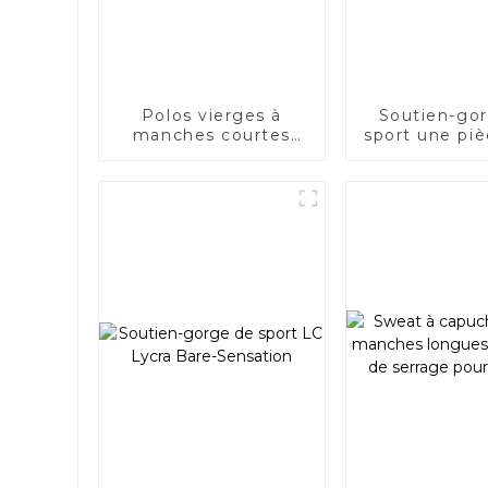
Polos vierges à
Soutien-go
manches courtes
sport une pi
personnalisés pour
le yoga et le
hommes