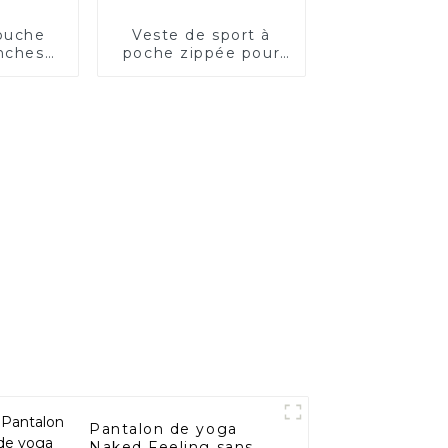
puche
Veste de sport à
nches
poche zippée pour
cordon
femme
 pour
e
Pantalon de yoga
Naked Feeling sans