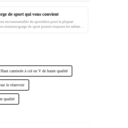
rge de sport qui vous convient
e un incontournable du quotidien pour la plupart
les soutiens-gorge de sport posent toujours les mêmes
l autre vêtement préféré. En effet, si 40 % des femmes
orge de sport,…
Haut camisole à col en V de haute qualité
sur le réservoir
e qualité