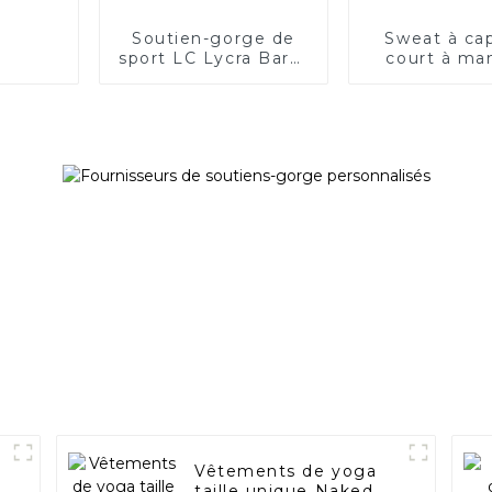
Soutien-gorge de
Sweat à ca
sport LC Lycra Bare-
court à ma
Sensation
longues et 
de serrage
femm
t
Vêtements de yoga
taille unique Naked