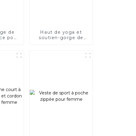
rge de
Haut de yoga et
èce pour
soutien-gorge de
 fitness
fitness NULS