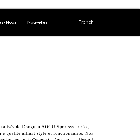
French
ez-Nous
Nouvelles
sonnalisés de Donguan AOGU Sportswear Co.,
 qualité alliant style et fonctionnalité. Nos
endant vos entraînements. Que vous alliez à la