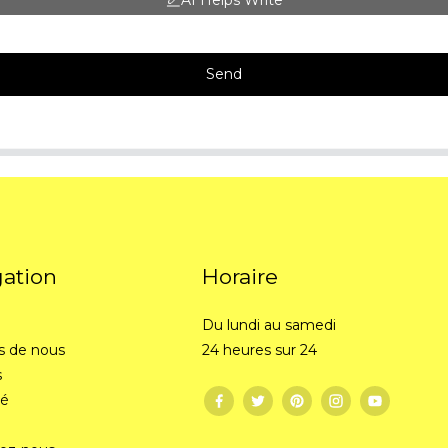
AI Helps Write
Send
gation
Horaire
Du lundi au samedi
s de nous
24 heures sur 24
s
té