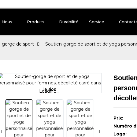
e Nous
Produits
Durabilité
Service
Contact
n-gorge de sport
Soutien-gorge de sport et de yoga personn
Soutien
person
Loading...
Loading...
décolle
Prix:
Numéro de
Logo: