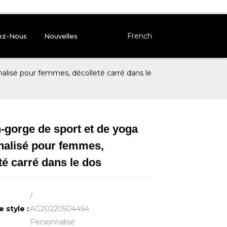
French
ez-Nous
Nouvelles
alisé pour femmes, décolleté carré dans le
-gorge de sport et de yoga
nalisé pour femmes,
Loading...
Loading...
Loading..
Loading..
té carré dans le dos
/
 style :
AG20220504464
Personnalisé