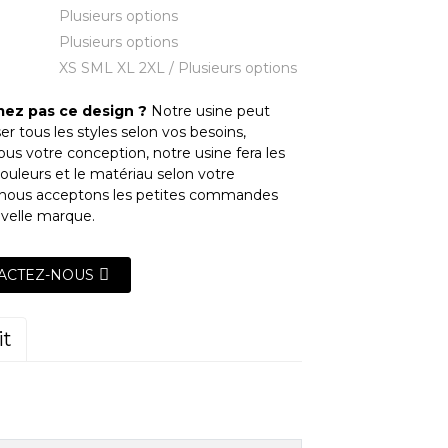
Plusieurs options
Plusieurs options
XS SML XL 2XL / Plusieurs options
mez pas ce design ?
Notre usine peut
er tous les styles selon vos besoins,
us votre conception, notre usine fera les
s couleurs et le matériau selon votre
nous acceptons les petites commandes
uvelle marque.
ACTEZ-NOUS
it