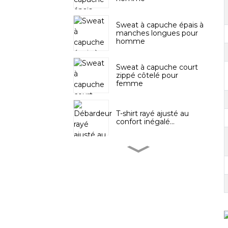
Sweat à capuche épais à
manches longues pour
homme
Sweat à capuche court
zippé côtelé pour
femme
T-shirt rayé ajusté au
confort inégalé...
Sweat-shirt court à
découpes dans le dos
pour femme
T-shirt à manches
longues sans coutures
pour homme