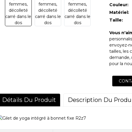
Couleur:
Matériel:
Taille:
Vous n'ai
personnalis
envoyez-no
tailles, le
demande, 
pour la no
CONT
Détails Du Produit
Description Du Produ