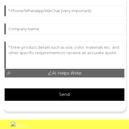
AI Helps Write
Send