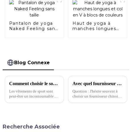
Pantalon de yoga
Haut de yoga à
Naked Feeling sans
manches longues
taille
et col en V à blocs
de couleurs
Blog Connexe
Comment choisir le soutien-gorge de sport qui vous convient
Avec quel fournisseur devrais-je choisir de travailler ?
Les vêtements de sport sont
Question : J'hésite souvent à
peut-être un incontournable du
choisir un fournisseur chinois.
quotidien pour la plupart
Pour la même demande, cette
d'entre nous, mais des pièces
usine proposait un devis de 5 $
comme les soutiens-gorge de
et l'autre 8 $. Quelle usine
sport posent toujours les
devrait…
mêmes problèmes de taille que
Recherche Associée
n'importe quel autre vêtement
préféré. En effet, si 40 % des