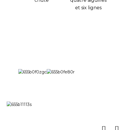
chute
quatre aiguilles
et six lignes