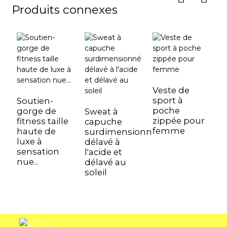
Produits connexes
Veste de
P
sport à
s
Soutien-
poche
e
gorge de
Sweat à
zippée pour
s
fitness taille
capuche
femme
l
haute de
surdimensionné
luxe à
délavé à
sensation
l'acide et
nue...
délavé au
soleil