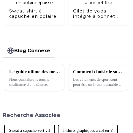
Sweat-shirt à
Gilet de yoga
capuche en polaire
intégré à bonnet
épaisse
fixe
Blog Connexe
Le guide ultime des meilleurs soutiens-gorge de sport
Comment choisir le soutien-gorge de sport qui vous convient
Nous connaissons tous la
Les vêtements de sport sont
souffrance d'une séance
peut-être un incontournable du
d'entraînement avec un
quotidien pour la plupart
soutien-gorge de sport mal
d'entre nous, mais des pièces
ajusté. Du manque de maintien
comme les soutiens-gorge de
aux matières peu respirantes, en
sport posent toujours les
passant par les bretelles qui
mêmes problèmes de taille que
Recherche Associée
s'étirent avec le temps, nous
n'importe quel autre vêtement
avons tous…
préféré. En effet, si 40 % des
femmes ont tendance à porter
des soutiens-gorge de sport,…
Sweat à capuche vert vif
T-shirts graphiques à col en V