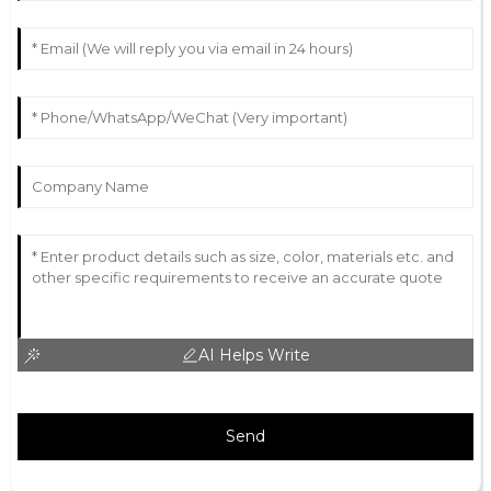
AI Helps Write
Send