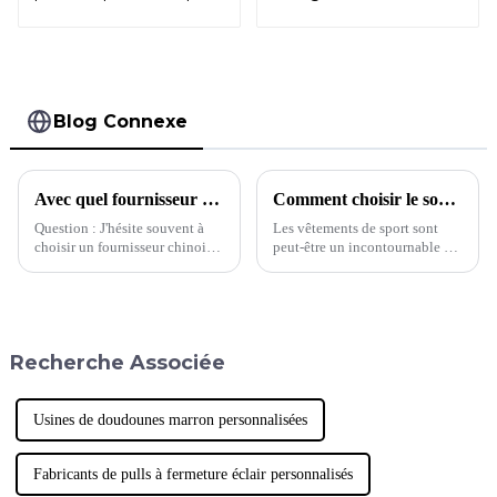
fixe
Blog Connexe
Avec quel fournisseur devrais-je choisir de travailler ?
Comment choisir le soutien-gorge de sport qui vous convient
Question : J'hésite souvent à
Les vêtements de sport sont
choisir un fournisseur chinois.
peut-être un incontournable du
Pour la même demande, cette
quotidien pour la plupart
usine proposait un devis de 5 $
d'entre nous, mais des pièces
et l'autre 8 $. Quelle usine
comme les soutiens-gorge de
devrait…
sport posent toujours les
mêmes problèmes de taille que
Recherche Associée
n'importe quel autre vêtement
préféré. En effet, si 40 % des
femmes ont tendance à porter
des soutiens-gorge de sport,…
Usines de doudounes marron personnalisées
Fabricants de pulls à fermeture éclair personnalisés