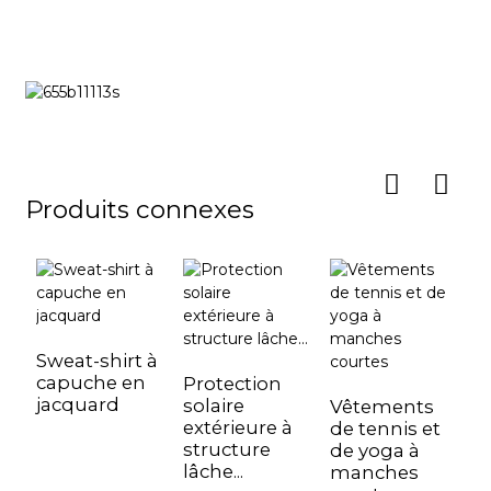
Produits connexes
Sweat-shirt à
capuche en
Protection
M
jacquard
solaire
b
Vêtements
extérieure à
p
de tennis et
structure
c
de yoga à
lâche...
d
manches