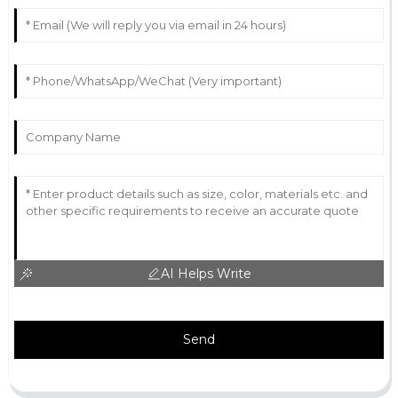
AI Helps Write
Send