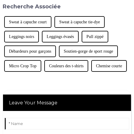
mêmes problèmes de taille que
s'étirent avec le temps, nous
Recherche Associée
n'importe quel autre vêtement
avons tous…
préféré. En effet, si 40 % des
femmes ont tendance à porter
des soutiens-gorge de sport,…
Sweat à capuche court
Sweat à capuche tie-dye
Leggings noirs
Leggings évasés
Pull zippé
Débardeurs pour garçons
Soutien-gorge de sport rouge
Micro Crop Top
Couleurs des t-shirts
Chemise courte
Leave Your Message