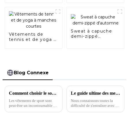
coton peint
Sweat à capuche
Vêtements de
demi-zippé
tennis et de yoga à
d'automne
manches courtes
Blog Connexe
Comment choisir le soutien-gorge de sport qui vous convient
Le guide ultime des meilleurs soutiens-gorge de sport
Les vêtements de sport sont
Nous connaissons toutes la
peut-être un incontournable du
difficulté de s'entraîner avec un
quotidien pour la plupart
soutien-gorge de sport mal
d'entre nous, mais des pièces
ajusté. Du manque de maintien
comme les soutiens-gorge de
aux matières peu respirantes, en
sport posent toujours les
passant par les bretelles qui