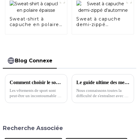
Sweat-shirt à
Sweat à capuche
capuche en polaire
demi-zippé
épaisse
d'automne
Blog Connexe
Comment choisir le soutien-gorge de sport qui vous convient
Le guide ultime des meilleurs soutiens-gorge de sport
Les vêtements de sport sont
Nous connaissons toutes la
peut-être un incontournable du
difficulté de s'entraîner avec un
quotidien pour la plupart
soutien-gorge de sport mal
d'entre nous, mais des pièces
ajusté. Du manque de maintien
comme les soutiens-gorge de
aux matières peu respirantes, en
sport posent toujours les
passant par les bretelles qui
mêmes problèmes de taille que
s'étirent avec le temps, nous
Recherche Associée
n'importe quel autre vêtement
avons tous…
préféré. En effet, si 40 % des
femmes ont tendance à porter