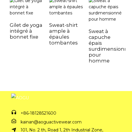
Gilet de yoga
Sweat-shirt
intégré à
ample à
Sweat à
bonnet fixe
épaules
capuche
C
tombantes
épais
d
surdimensionné
m
pour
l
homme
à
+86-18128521600
kainan@aoguactivewear.com
101, No. 2 th, Road 1, 2th Industrial Zone,