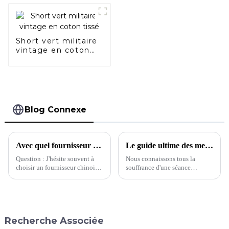
Short vert militaire
vintage en coton
tissé
Blog Connexe
Avec quel fournisseur devrais-je choisir de travailler ?
Le guide ultime des meilleurs soutiens-gorge de sport
Question : J'hésite souvent à
Nous connaissons tous la
choisir un fournisseur chinois.
souffrance d'une séance
Pour la même demande, cette
d'entraînement avec un
usine proposait un devis de 5 $
soutien-gorge de sport mal
et l'autre 8 $. Quelle usine
ajusté. Du manque de maintien
devrait…
aux matières peu respirantes, en
passant par les bretelles qui
Recherche Associée
s'étirent avec le temps, nous
avons tous…