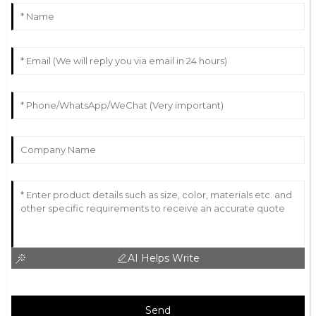
AI Helps Write
Send