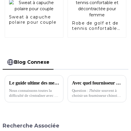
Sweat à capuche
polaire pour couple
Robe de golf et de
tennis confortable
et décontractée
pour femme
Blog Connexe
Le guide ultime des meilleurs soutiens-gorge de sport
Avec quel fournisseur devrais-je choisir de travailler ?
Nous connaissons toutes la
Question : J'hésite souvent à
difficulté de s'entraîner avec un
choisir un fournisseur chinois.
soutien-gorge de sport mal
Pour la même demande, cette
ajusté. Du manque de maintien
usine proposait un devis de 5 $
aux matières peu respirantes, en
et l'autre 8 $. Quelle usine
passant par les bretelles qui
devrait…
s'étirent avec le temps, nous
Recherche Associée
avons tous…