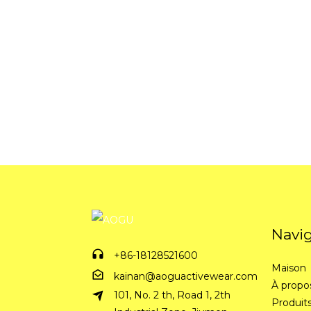
Navi
+86-18128521600
Maison
kainan@aoguactivewear.com
À propo
101, No. 2 th, Road 1, 2th
Produit