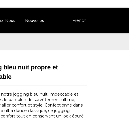
French
ez-Nous
Nouvelles
 bleu nuit propre et
Loading...
Loading...
Loading..
Loading..
able
notre jogging bleu nuit, impeccable et
e : le pantalon de survêtement ultime,
allier confort et style. Confectionné dans
re ultra douce classique, ce jogging
e confort tout en conservant un look épuré