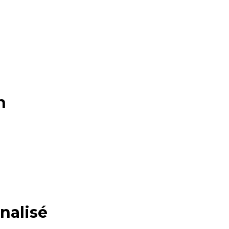
n
nalisé