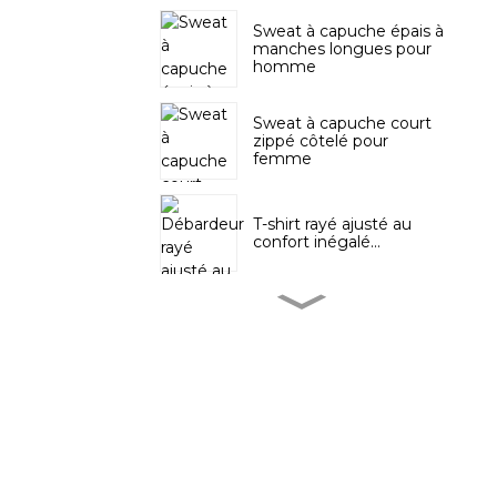
Sweat à capuche épais à
manches longues pour
homme
Sweat à capuche court
zippé côtelé pour
femme
T-shirt rayé ajusté au
confort inégalé...
Sweat-shirt court à
découpes dans le dos
pour femme
T-shirt à manches
longues sans coutures
pour homme