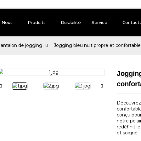
e Nous
Produits
Durabilité
Service
Contact
antalon de jogging
Jogging bleu nuit propre et confortable
Jogging
Loading...
Loading...
confort
Découvrez 
confortabl
conçu pour 
notre polai
redéfinit l
et soigné.