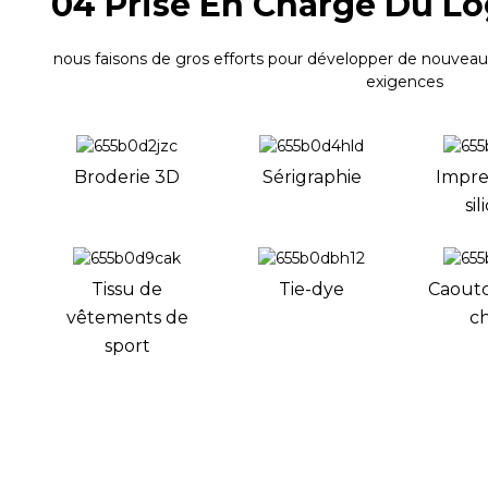
04 Prise En Charge Du Lo
nous faisons de gros efforts pour développer de nouveaux
exigences
Broderie 3D
Sérigraphie
Impre
si
Tissu de
Tie-dye
Caout
vêtements de
c
sport