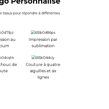
go Personnalisé
 tissus pour répondre à différentes
ssion au
Impression par
licium
sublimation
chouc de
Couture à quatre
hute
aiguilles et six
lignes