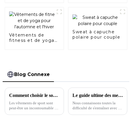
loisirs
Sweat à capuche
Vêtements de
polaire pour couple
fitness et de yoga
pour l'automne et
l'hiver
Blog Connexe
Comment choisir le soutien-gorge de sport qui vous convient
Le guide ultime des meilleurs soutiens-gorge de sport
Les vêtements de sport sont
Nous connaissons toutes la
peut-être un incontournable du
difficulté de s'entraîner avec un
quotidien pour la plupart
soutien-gorge de sport mal
d'entre nous, mais des pièces
ajusté. Du manque de maintien
comme les soutiens-gorge de
aux matières peu respirantes, en
sport posent toujours les
passant par les bretelles qui