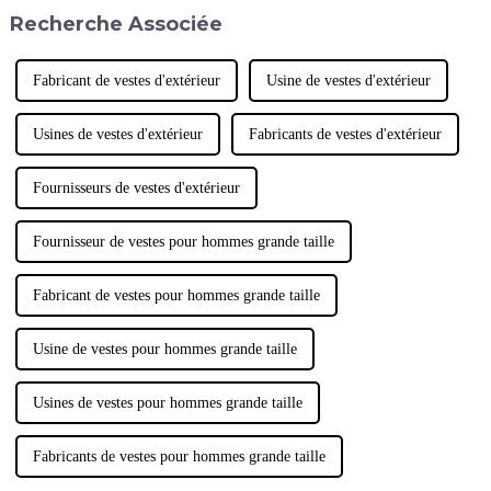
mêmes problèmes de taille que
s'étirent avec le temps, nous
Recherche Associée
n'importe quel autre vêtement
avons tous…
préféré. En effet, si 40 % des
femmes ont tendance à porter
des soutiens-gorge de sport,…
Fabricant de vestes d'extérieur
Usine de vestes d'extérieur
Usines de vestes d'extérieur
Fabricants de vestes d'extérieur
Fournisseurs de vestes d'extérieur
Fournisseur de vestes pour hommes grande taille
Fabricant de vestes pour hommes grande taille
Usine de vestes pour hommes grande taille
Usines de vestes pour hommes grande taille
Fabricants de vestes pour hommes grande taille